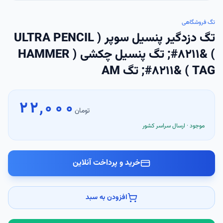
تگ فروشگاهی
تگ دزدگیر پنسیل سوپر ( ULTRA PENCIL
) &#8211; تگ پنسیل چکشی ( HAMMER
TAG ) &#8211; تگ AM
۲۲٬۰۰۰
تومان
موجود · ارسال سراسر کشور
خرید و پرداخت آنلاین
افزودن به سبد