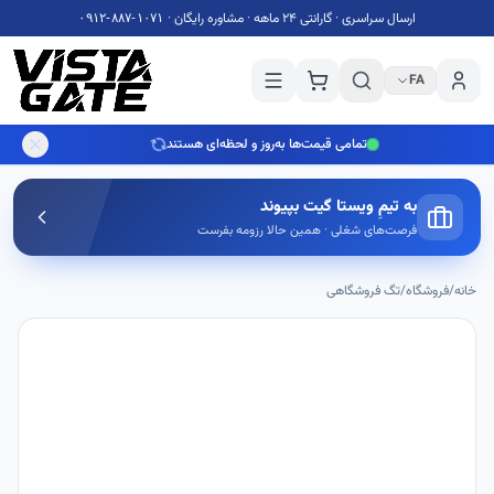
۰۹۱۲-۸۸۷-۱۰۷۱
ارسال سراسری · گارانتی 24 ماهه · مشاوره رایگان ·
FA
تمامی قیمت‌ها به‌روز و لحظه‌ای هستند
به تیمِ ویستا گیت بپیوند
فرصت‌های شغلی · همین حالا رزومه بفرست
خانه
/
فروشگاه
/
تگ فروشگاهی