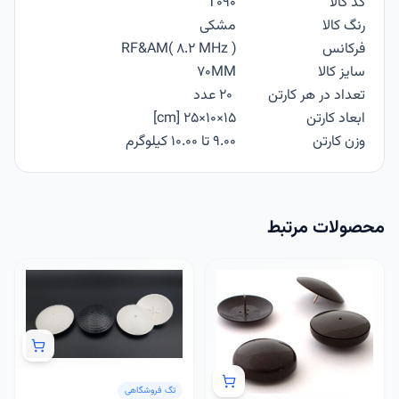
کد کالا
T090
رنگ کالا
مشکی
فرکانس
RF&AM( 8.2 MHz )
سایز کالا
70MM
تعداد در هر کارتن
20 عدد
ابعاد کارتن
15×10×25 [cm]
وزن کارتن
9.00 تا 10.00 کیلوگرم
محصولات مرتبط
تگ فروشگاهی