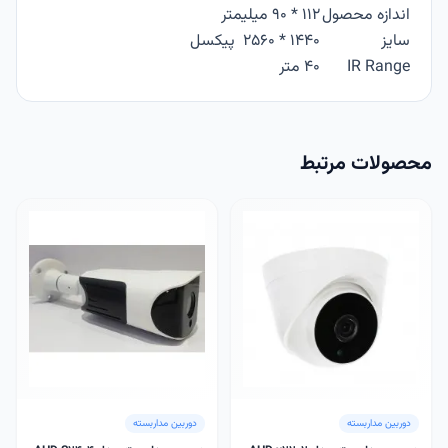
اندازه محصول
112 * 90 میلیمتر
سایز
1440 * 2560 پیکسل
IR Range
40 متر
محصولات مرتبط
دوربین مداربسته
دوربین مداربسته