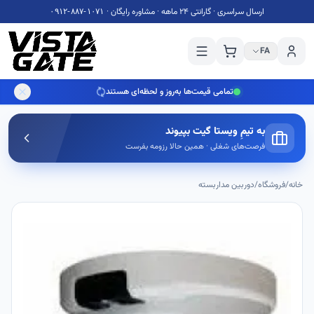
۰۹۱۲-۸۸۷-۱۰۷۱
ارسال سراسری · گارانتی 24 ماهه · مشاوره رایگان ·
FA
تمامی قیمت‌ها به‌روز و لحظه‌ای هستند
به تیمِ ویستا گیت بپیوند
فرصت‌های شغلی · همین حالا رزومه بفرست
خانه
/
فروشگاه
/
دوربین مداربسته