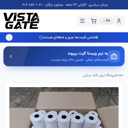
۰۹۱۲-۸۸۷-۱۰۷۱
ارسال سراسری · گارانتی 24 ماهه · مشاوره رایگان ·
FA
تمامی قیمت‌ها به‌روز و لحظه‌ای هستند
به تیمِ ویستا گیت بپیوند
فرصت‌های شغلی · همین حالا رزومه بفرست
خانه
/
فروشگاه
/
رول کاغذ حرارتی