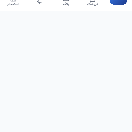
خانه
فروشگاه
بلاگ
استخدام
ویستا گیت | دزدگیر فروشگاهی، گیت و تگ ضد سرقت — 12 سال سابقه نصب تخصصی در
سراسر ایران.