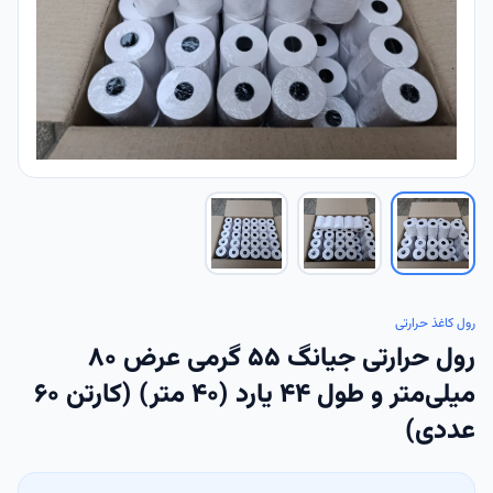
رول کاغذ حرارتی
رول حرارتی جیانگ 55 گرمی عرض 80
میلی‌متر و طول 44 یارد (40 متر) (کارتن 60
عددی)