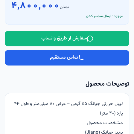
۴٬۸۰۰٬۰۰۰
تومان
موجود · ارسال سراسر کشور
سفارش از طریق واتساپ
تماس مستقیم
توضیحات محصول
لیبل حرارتی جیانگ 55 گرمی – عرض 80 میلی‌متر و طول 44
یارد (40 متر)
مشخصات محصول
برند: جیانگ (Jiang)