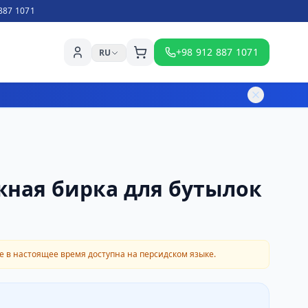
887 1071
+98 912 887 1071
RU
ная бирка для бутылок
 в настоящее время доступна на персидском языке.