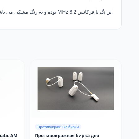
این تگ با فرکانس MHz 8.2 بوده و به رنگ مشکی می باشدکه میتوان آن را با گیت فروشگاهی RF استفاده کرد.
Противокражные бирки
atic AM
Противокражная бирка для