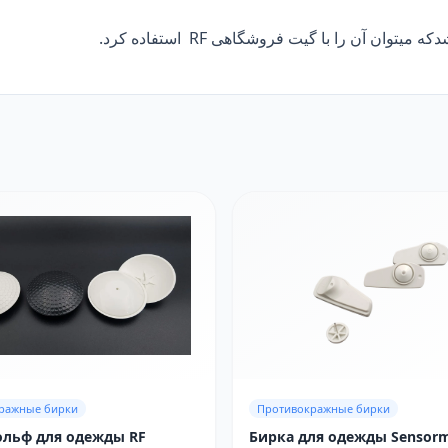
ражные бирки
Противокражные бирки
ольф для одежды RF
Бирка для одежды Sensorm