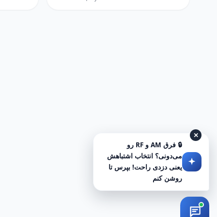
✕
🔒 فرق AM و RF رو
می‌دونی؟ انتخاب اشتباهش
یعنی دزدی راحت! بپرس تا
روشن کنم