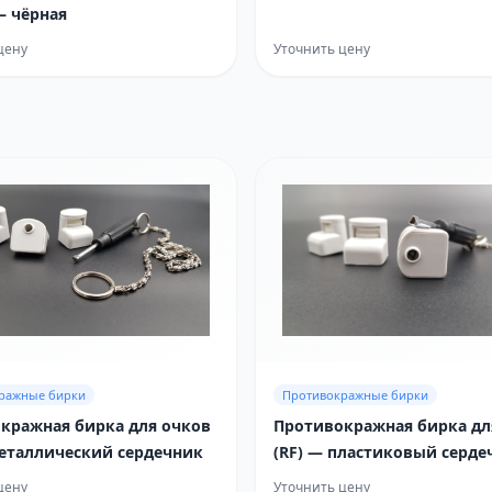
— чёрная
цену
Уточнить цену
ражные бирки
Противокражные бирки
кражная бирка для очков
Противокражная бирка дл
металлический сердечник
(RF) — пластиковый серде
цену
Уточнить цену