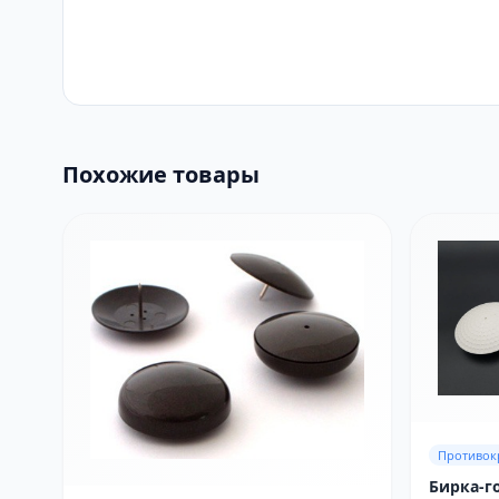
Похожие товары
Противок
Бирка-г