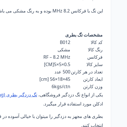
این تگ با فرکانس MHz 8.2 بوده و به رنگ مشکی می باشدکه میتوان آن را با گیت فروشگاهی RF استفاده کرد.
مشخصات تگ بطری
B012
کد کالا
رنگ کالا
مشکی
RF – 8.2 MHz
فرکانس
0.5×5×5[CM]
سایز کالا
تعداد در هر کارتن
500 عدد
45×18×56 [cm]
ابعاد کارتن
6kgs/ctn
وزن کارتن
یکی از انواع تگ دزدگیر فروشگاهی،
تگ دزدگیر بطری (Bottle Tag)
ادکلن مورد استفاده قرار میگیرد.
بطری های مجهز به دزدگیر را میتوان با خیالی آسوده در ق
انتخاب کنند.