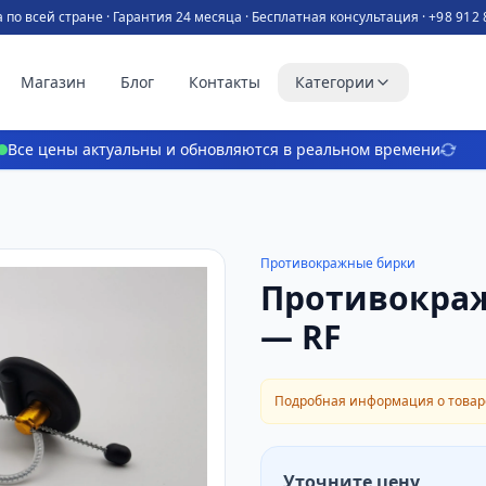
 по всей стране · Гарантия 24 месяца · Бесплатная консультация ·
+98 912 
Магазин
Блог
Контакты
Категории
Все цены актуальны и обновляются в реальном времени
Противокражные бирки
Противокраж
— RF
Подробная информация о товаре
Уточните цену