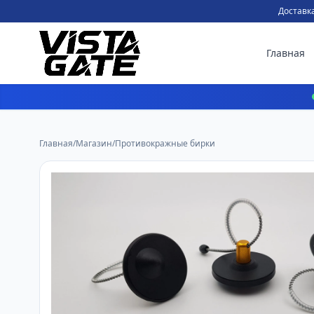
Доставка
Главная
Главная
/
Магазин
/
Противокражные бирки