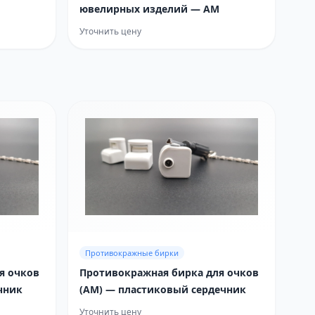
ювелирных изделий — AM
Уточнить цену
Противокражные бирки
я очков
Противокражная бирка для очков
чник
(AM) — пластиковый сердечник
Уточнить цену