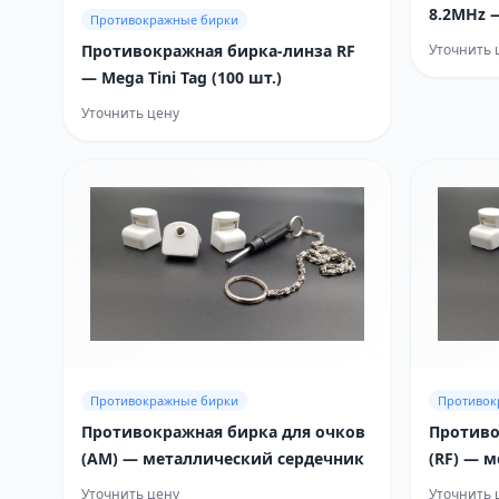
8.2MHz 
Противокражные бирки
Противокражная бирка-линза RF
Уточнить 
— Mega Tini Tag (100 шт.)
Уточнить цену
Противокражные бирки
Противок
Противокражная бирка для очков
Противо
(AM) — металлический сердечник
(RF) — 
Уточнить цену
Уточнить 