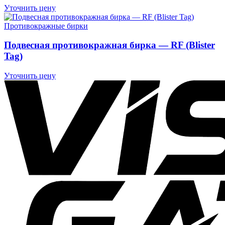
Уточнить цену
Противокражные бирки
Подвесная противокражная бирка — RF (Blister
Tag)
Уточнить цену