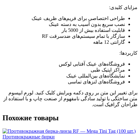
مزایای کلیدی:
طراحی اختصاصی برای فریم‌های ظریف عینک
نصب سریع بدون آسیب به دسته عینک
قابلیت استفاده بیش از 5000 بار
سازگار با تمام سیستم‌های ضدسرقت RF
گارانتی 12 ماهه
کاربردها:
فروشگاه‌های عینک آفتابی لوکس
مراکز اپتیک طبی
نمایشگاه‌های بین‌المللی عینک
فروشگاه‌های لنزهای تماسی
برای تغییر این متن بر روی دکمه ویرایش کلیک کنید. لورم ایپسوم
متن ساختگی با تولید سادگی نامفهوم از صنعت چاپ و با استفاده از
طراحان گرافیک است.
Похожие товары
Противокражные бирки