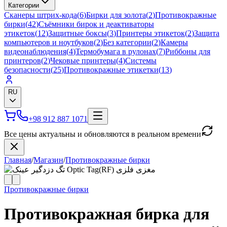
Категории
Сканеры штрих-кода
(
6
)
Бирки для золота
(
2
)
Противокражные
бирки
(
42
)
Съёмники бирок и деактиваторы
этикеток
(
12
)
Защитные боксы
(
3
)
Принтеры этикеток
(
2
)
Защита
компьютеров и ноутбуков
(
2
)
Без категории
(
2
)
Камеры
видеонаблюдения
(
4
)
Термобумага в рулонах
(
7
)
Риббоны для
принтеров
(
2
)
Чековые принтеры
(
4
)
Системы
безопасности
(
25
)
Противокражные этикетки
(
13
)
RU
+98 912 887 1071
Все цены актуальны и обновляются в реальном времени
Главная
/
Магазин
/
Противокражные бирки
Противокражные бирки
Противокражная бирка для