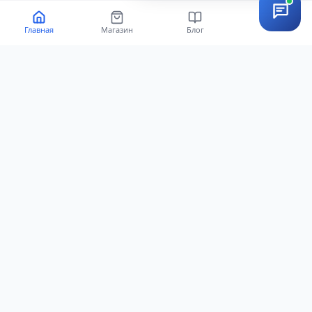
Главная
Магазин
Блог
Vista EAS | Магазинные системы безопасности, бирки и
противокражные этикетки — 12 лет профессиональной установки по
всей стране.
Все цены актуальны и обновляются в реальном времени