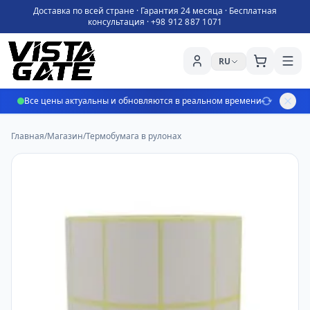
Доставка по всей стране · Гарантия 24 месяца · Бесплатная
консультация ·
+98 912 887 1071
RU
Все цены актуальны и обновляются в реальном времени
Главная
/
Магазин
/
Термобумага в рулонах