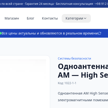
 по всей стране · Гарантия 24 месяца · Бесплатная консультация ·
+98 912 
Магазин
Блог
Контакты
Категории
Все цены актуальны и обновляются в реальном времени
Системы безопасности
Одноантенна
AM — High S
Код
:
1022-1-1
Одноантенная AM High Sense 
электромагнитными помехам