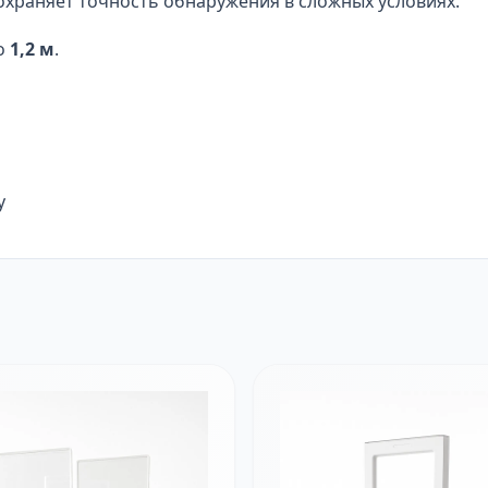
охраняет точность обнаружения в сложных условиях.
до
1,2 м
.
у