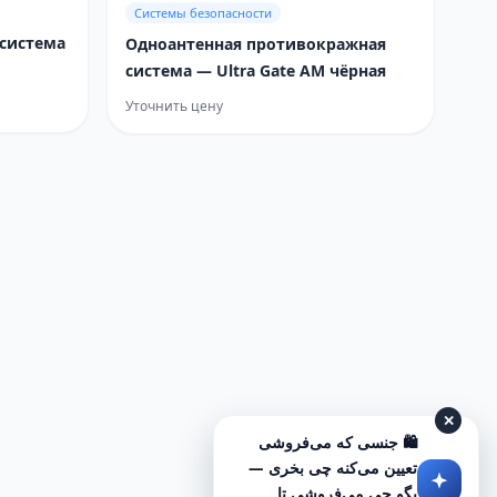
Системы безопасности
 система
Одноантенная противокражная
система — Ultra Gate AM чёрная
Уточнить цену
✕
🛍️ جنسی که می‌فروشی
تعیین می‌کنه چی بخری —
بگو چی می‌فروشی تا