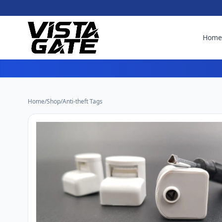
Hom
Home
/
Shop
/
Anti-theft Tags