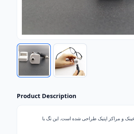
Product Description
تگ دزدگیر عینک Optic Tag(RF) یک سیستم امنیتی پیشرفته مبتنی بر فناوری RFID تگ با