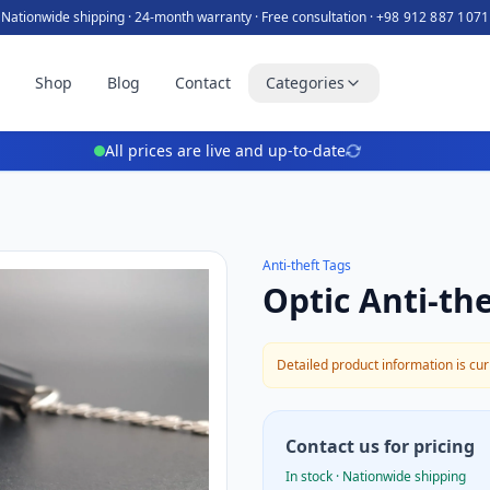
Nationwide shipping · 24-month warranty · Free consultation ·
+98 912 887 1071
e
Shop
Blog
Contact
Categories
All prices are live and up-to-date
Anti-theft Tags
Optic Anti-the
Detailed product information is curr
Contact us for pricing
In stock · Nationwide shipping